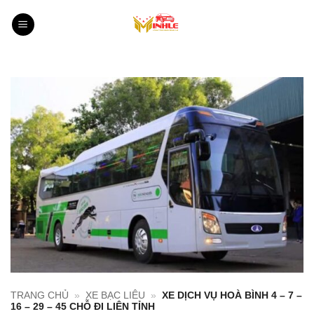
Bỏ
qua
nội
dung
TRANG CHỦ
»
XE BẠC LIÊU
»
XE DỊCH VỤ HOÀ BÌNH 4 – 7 –
16 – 29 – 45 CHỖ ĐI LIÊN TỈNH