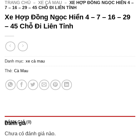
TRANG CHỦ
»
XE CÀ MAU
»
XE HỢP ĐỒNG NGỌC HIỂN 4 –
7 – 16 – 29 – 45 CHỖ ĐI LIÊN TỈNH
Xe Hợp Đồng Ngọc Hiển 4 – 7 – 16 – 29
– 45 Chỗ Đi Liên Tỉnh
Danh mục:
xe cà mau
Thẻ:
Cà Mau
ĐÁNH GIÁ (0)
Đánh giá
Chưa có đánh giá nào.